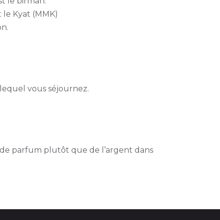
st le birman.
t le Kyat (MMK)
on.
 lequel vous séjournez.
s de parfum plutôt que de l’argent dans