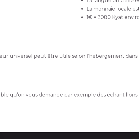
La langue officielle e
La monnaie locale es
1€ = 2080 Kyat envir
teur universel peut être utile selon l’hébergement dans
possible qu’on vous demande par exemple des échantillon